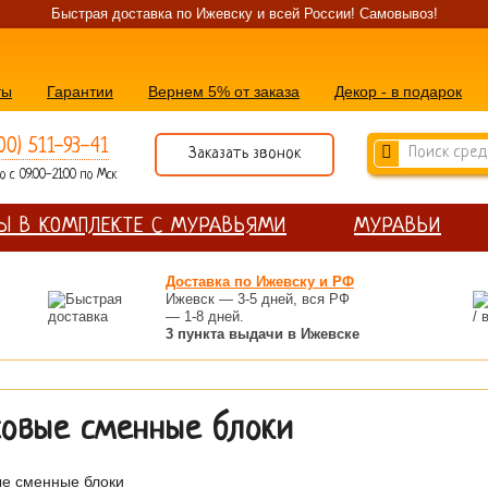
Быстрая доставка по Ижевску и всей России! Самовывоз!
ты
Гарантии
Вернем 5% от заказа
Декор - в подарок
00) 511-93-41
Заказать звонок
 с 09:00-21:00 по Мск
Ы В КОМПЛЕКТЕ С МУРАВЬЯМИ
МУРАВЬИ
Доставка по Ижевску и РФ
Ижевск — 3-5 дней, вся РФ
— 1-8 дней.
3 пункта выдачи в Ижевске
совые сменные блоки
е сменные блоки