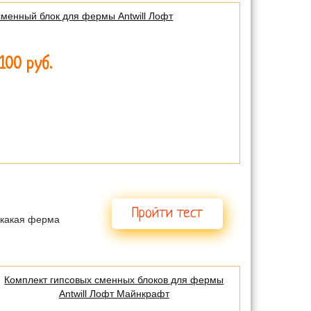
сменный блок для фермы Antwill Лофт
100 руб.
мы?
Пройти тест
е какая ферма
Комплект гипсовых сменных блоков для фермы
Antwill Лофт Майнкрафт