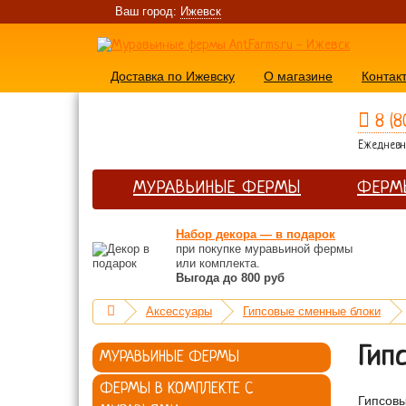
Ваш город:
Ижевск
Доставка по Ижевску
О магазине
Контак
8 (8
Ежедневно
МУРАВЬИНЫЕ ФЕРМЫ
ФЕРМ
Набор декора — в подарок
при покупке муравьиной фермы
или комплекта.
Выгода до 800 руб
Аксессуары
Гипсовые сменные блоки
Гип
МУРАВЬИНЫЕ ФЕРМЫ
ФЕРМЫ В КОМПЛЕКТЕ С
Гипсовы