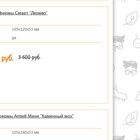
фермы Смарт “Дерево”
165х120х53 мм
да
3 600 руб.
 руб.
фермы Antwill Мини "Каменный мох"
105х180х53 мм