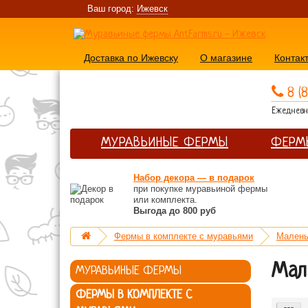
Ваш город:
Ижевск
Доставка по Ижевску
О магазине
Контак
8 (
Ежедневно
МУРАВЬИНЫЕ ФЕРМЫ
ФЕРМ
Набор декора — в подарок
при покупке муравьиной фермы
или комплекта.
Выгода до 800 руб
Фермы в комплекте с муравьями
Малень
Мал
МУРАВЬИНЫЕ ФЕРМЫ
ФЕРМЫ В КОМПЛЕКТЕ С