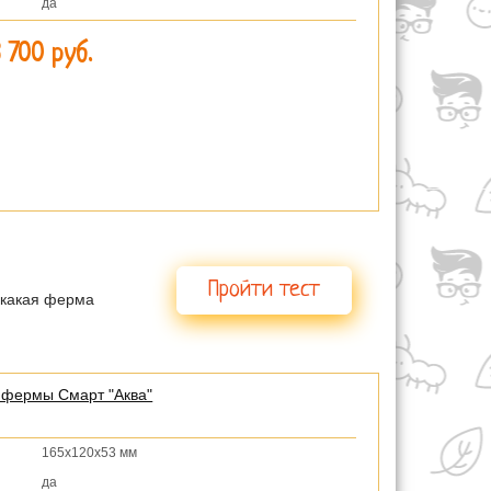
да
3 700 руб.
мы?
Пройти тест
е какая ферма
 фермы Смарт "Аква"
165х120х53 мм
да