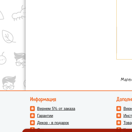
Мален
Информация
Дополн
Вернем 5% от заказа
Верн
Гарантии
Инст
Декор - в подарок
Това
Опт
Конт