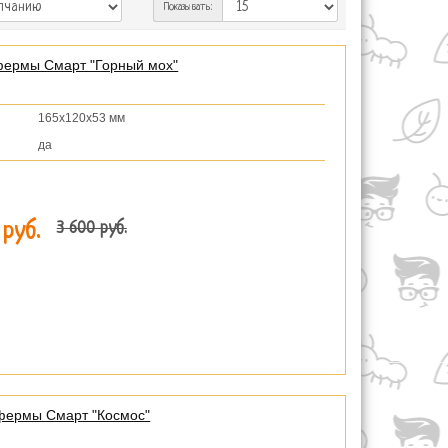
Показывать:
фермы Смарт "Горный мох"
165х120х53 мм
да
3 600 руб.
 руб.
фермы Смарт "Космос"