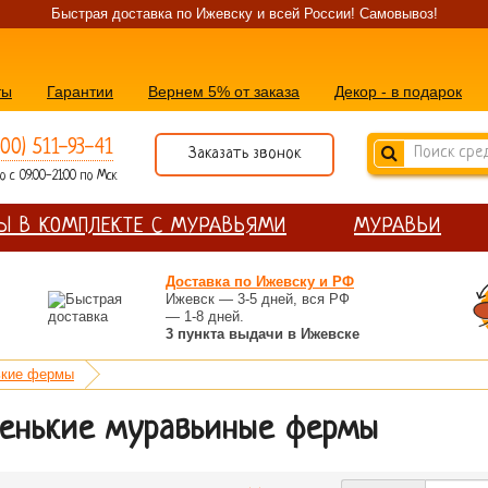
Быстрая доставка по Ижевску и всей России! Самовывоз!
ты
Гарантии
Вернем 5% от заказа
Декор - в подарок
800) 511-93-41
Заказать звонок
 с 09:00-21:00 по Мск
Ы В КОМПЛЕКТЕ С МУРАВЬЯМИ
МУРАВЬИ
Доставка по Ижевску и РФ
Ижевск — 3-5 дней, вся РФ
— 1-8 дней.
3 пункта выдачи в Ижевске
кие фермы
енькие муравьиные фермы