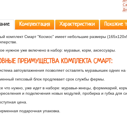
До
Са
До
ание
Комплектация
Характеристики
Похожие 
ый комплект Смарт "Космос" имеет небольшие размеры (165х120х5
иперстве.
ое нужное уже включено в набор: муравьи, корм, аксессуары.
ОВНЫЕ ПРЕИМУЩЕСТВА КОМПЛЕКТА СМАРТ:
истема автоувлажнения позволяет оставлять муравьишек одних на с
менный гипсовый блок продлевает срок службы фермы.
се что нужно, уже идет в наборе: муравьи-жнецы, формикарий, корм,
ереселения и подключения новых модулей, пробирка и губка для с
оступная цена.
ирменная подарочная упаковка.