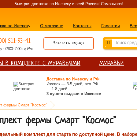
Быстрая доставка по Ижевску и всей России! Самовывоз!
вка по Ижевску
О магазине
Контакты
Гарантии
Вер
00) 511-93-41
Заказать звонок
 с 09:00-21:00 по Мск
Ы В КОМПЛЕКТЕ С МУРАВЬЯМИ
МУРАВЬИ
Доставка по Ижевску и РФ
Ижевск — 3-5 дней, вся РФ
— 1-8 дней.
3 пункта выдачи в Ижевске
т фермы Смарт "Космос"
плект фермы Смарт "Космос"
деальный комплект для старта по доступной цене. В набор