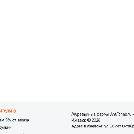
ительно
Муравьиные фермы AntFarms.ru 
ем 5% от заказа
Ижевск © 2026
Адрес в Ижевске:
ул. 10 лет Октябр
рукции