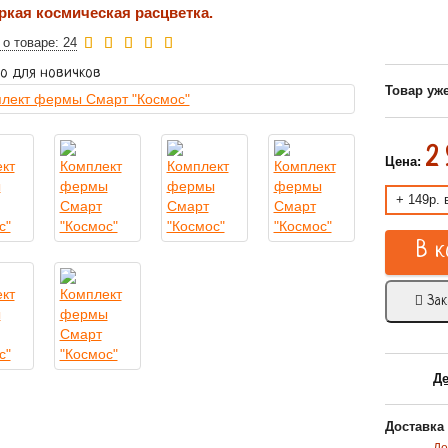
ркая космическая расцветка.
о товаре: 24
о для новичков
Товар уже
2
Цена:
+ 149р. 
В к
Зак
Д
Доставка 