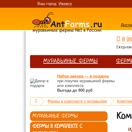
Ваш город:
Ижевск
Доста
8 (8
Ежедневно
МУРАВЬИНЫЕ ФЕРМЫ
ФЕРМ
Набор декора — в подарок
при покупке муравьиной фермы
или комплекта.
Выгода до 800 руб
Фермы в комплекте с муравьями
Комплек
Ком
МУРАВЬИНЫЕ ФЕРМЫ
ФЕРМЫ В КОМПЛЕКТЕ С
И